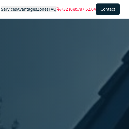
Services
Avantages
Zones
FAQ
+32 (0)85/87.52.04
Contact