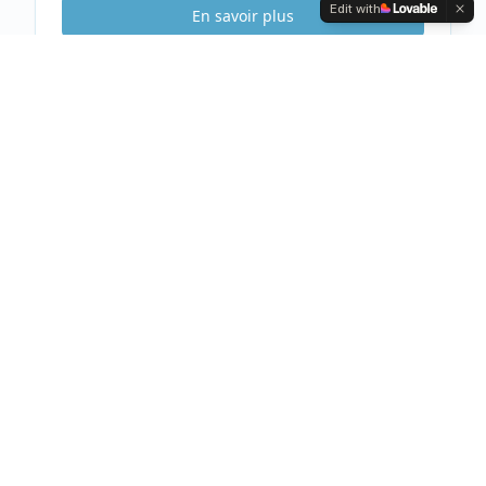
Edit with
En savoir plus
Etude Sécurité
Gratuite & Sans
engagement
Visite gratuite de votre habitation
Analyse complète et conseils personnalisés
Devis clair et détaillé sous 48h
Prendre rendez-vous