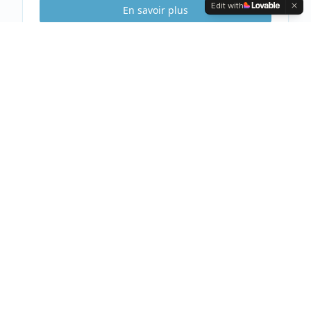
Edit with
En savoir plus
Etude Sécurité
Gratuite & Sans
engagement
Visite gratuite de votre habitation
Analyse complète et conseils personnalisés
Devis clair et détaillé sous 48h
Prendre rendez-vous