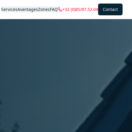
Services
Avantages
Zones
FAQ
+32 (0)85/87.52.04
Contact