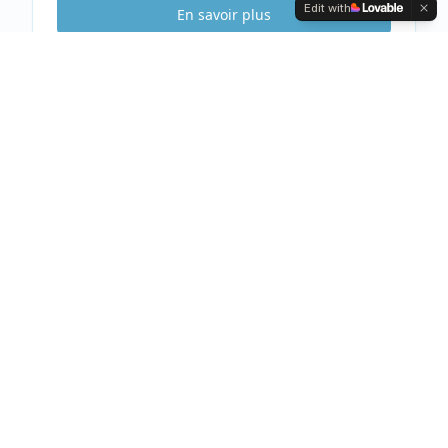
Edit with
En savoir plus
Etude Sécurité
Gratuite & Sans
engagement
Visite gratuite de votre habitation
Analyse complète et conseils personnalisés
Devis clair et détaillé sous 48h
Prendre rendez-vous