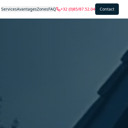
Services
Avantages
Zones
FAQ
+32 (0)85/87.52.04
Contact