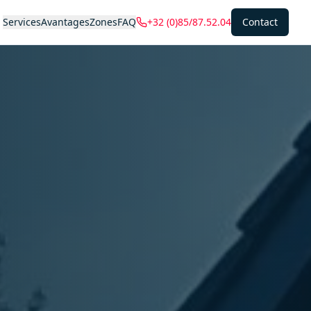
Services
Avantages
Zones
FAQ
+32 (0)85/87.52.04
Contact