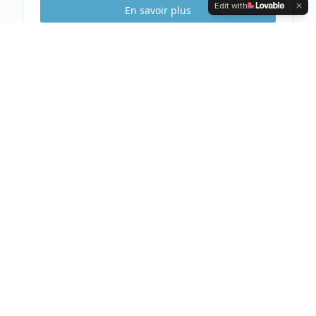
Edit with
En savoir plus
Etude Sécurité
Gratuite & Sans
engagement
Visite gratuite de votre habitation
Analyse complète et conseils personnalisés
Devis clair et détaillé sous 48h
Prendre rendez-vous