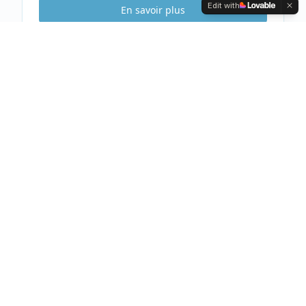
Edit with
En savoir plus
Etude Sécurité
Gratuite & Sans
engagement
Visite gratuite de votre habitation
Analyse complète et conseils personnalisés
Devis clair et détaillé sous 48h
Prendre rendez-vous