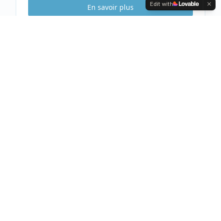
Edit with
En savoir plus
Etude Sécurité
Gratuite & Sans
engagement
Visite gratuite de votre habitation
Analyse complète et conseils personnalisés
Devis clair et détaillé sous 48h
Prendre rendez-vous