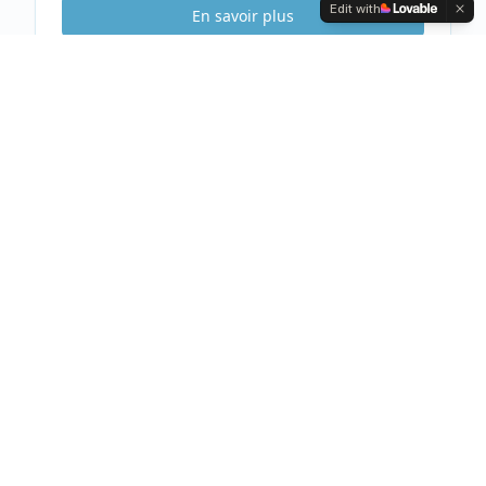
Edit with
En savoir plus
Etude Sécurité
Gratuite & Sans
engagement
Visite gratuite de votre habitation
Analyse complète et conseils personnalisés
Devis clair et détaillé sous 48h
Prendre rendez-vous