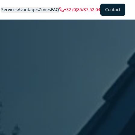
Services
Avantages
Zones
FAQ
+32 (0)85/87.52.04
Contact