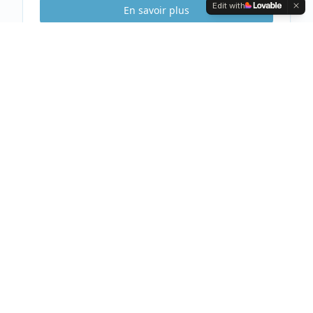
Edit with
En savoir plus
Etude Sécurité
Gratuite & Sans
engagement
Visite gratuite de votre habitation
Analyse complète et conseils personnalisés
Devis clair et détaillé sous 48h
Prendre rendez-vous