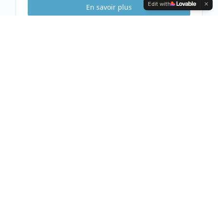
Edit with
En savoir plus
Etude Sécurité
Gratuite & Sans
engagement
Visite gratuite de votre habitation
Analyse complète et conseils personnalisés
Devis clair et détaillé sous 48h
Prendre rendez-vous