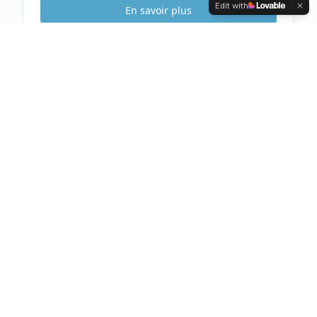
Edit with
En savoir plus
Etude Sécurité
Gratuite & Sans
engagement
Visite gratuite de votre habitation
Analyse complète et conseils personnalisés
Devis clair et détaillé sous 48h
Prendre rendez-vous