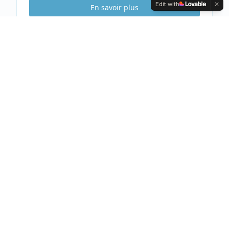
Edit with
En savoir plus
Etude Sécurité
Gratuite & Sans
engagement
Visite gratuite de votre habitation
Analyse complète et conseils personnalisés
Devis clair et détaillé sous 48h
Prendre rendez-vous