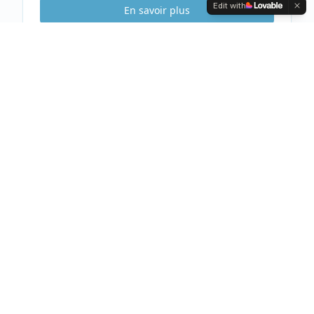
Edit with
En savoir plus
Etude Sécurité
Gratuite & Sans
engagement
Visite gratuite de votre habitation
Analyse complète et conseils personnalisés
Devis clair et détaillé sous 48h
Prendre rendez-vous