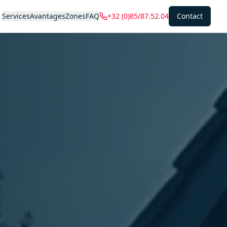
Services
Avantages
Zones
FAQ
+32 (0)85/87.52.04
Contact