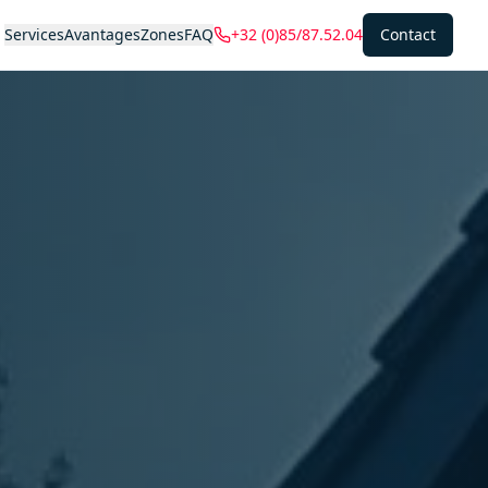
Services
Avantages
Zones
FAQ
+32 (0)85/87.52.04
Contact