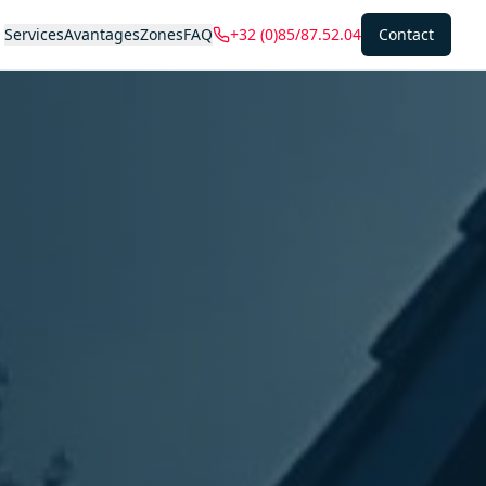
Services
Avantages
Zones
FAQ
+32 (0)85/87.52.04
Contact