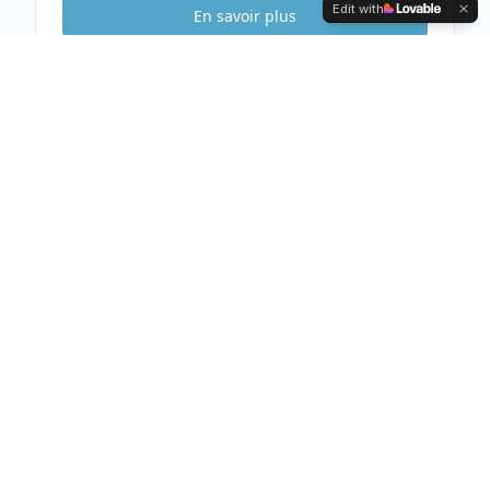
Edit with
En savoir plus
Etude Sécurité
Gratuite & Sans
engagement
Visite gratuite de votre habitation
Analyse complète et conseils personnalisés
Devis clair et détaillé sous 48h
Prendre rendez-vous