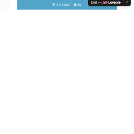
Edit with
En savoir plus
Etude Sécurité
Gratuite & Sans
engagement
Visite gratuite de votre habitation
Analyse complète et conseils personnalisés
Devis clair et détaillé sous 48h
Prendre rendez-vous