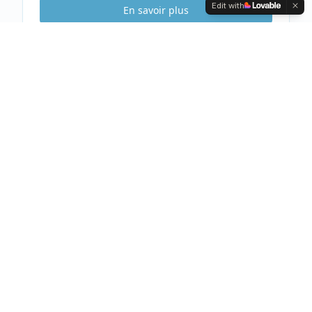
Edit with
En savoir plus
Etude Sécurité
Gratuite & Sans
engagement
Visite gratuite de votre habitation
Analyse complète et conseils personnalisés
Devis clair et détaillé sous 48h
Prendre rendez-vous