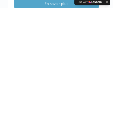
Edit with
En savoir plus
Etude Sécurité
Gratuite & Sans
engagement
Visite gratuite de votre habitation
Analyse complète et conseils personnalisés
Devis clair et détaillé sous 48h
Prendre rendez-vous