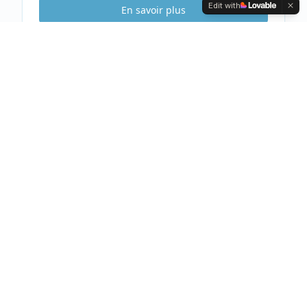
Edit with
En savoir plus
Etude Sécurité
Gratuite & Sans
engagement
Visite gratuite de votre habitation
Analyse complète et conseils personnalisés
Devis clair et détaillé sous 48h
Prendre rendez-vous