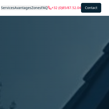
Services
Avantages
Zones
FAQ
+32 (0)85/87.52.04
Contact