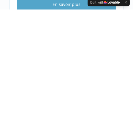
Edit with
En savoir plus
Etude Sécurité
Gratuite & Sans
engagement
Visite gratuite de votre habitation
Analyse complète et conseils personnalisés
Devis clair et détaillé sous 48h
Prendre rendez-vous