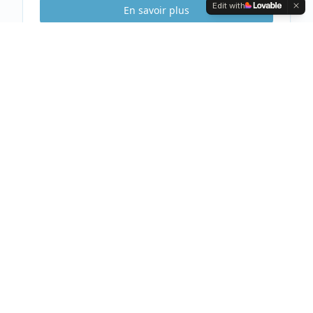
Edit with
En savoir plus
Etude Sécurité
Gratuite & Sans
engagement
Visite gratuite de votre habitation
Analyse complète et conseils personnalisés
Devis clair et détaillé sous 48h
Prendre rendez-vous