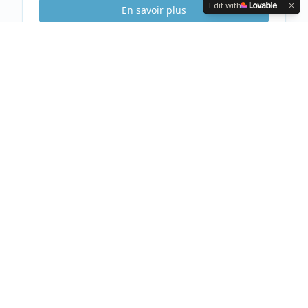
Edit with
En savoir plus
Etude Sécurité
Gratuite & Sans
engagement
Visite gratuite de votre habitation
Analyse complète et conseils personnalisés
Devis clair et détaillé sous 48h
Prendre rendez-vous