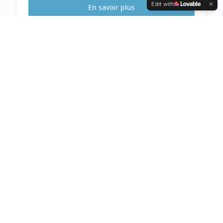
Edit with
En savoir plus
Etude Sécurité
Gratuite & Sans
engagement
Visite gratuite de votre habitation
Analyse complète et conseils personnalisés
Devis clair et détaillé sous 48h
Prendre rendez-vous