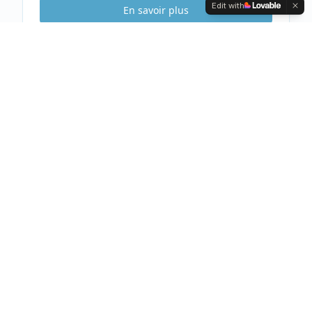
Edit with
En savoir plus
Etude Sécurité
Gratuite & Sans
engagement
Visite gratuite de votre habitation
Analyse complète et conseils personnalisés
Devis clair et détaillé sous 48h
Prendre rendez-vous