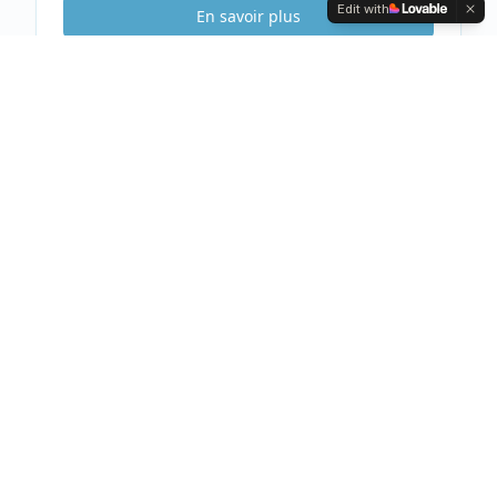
Edit with
En savoir plus
Etude Sécurité
Gratuite & Sans
engagement
Visite gratuite de votre habitation
Analyse complète et conseils personnalisés
Devis clair et détaillé sous 48h
Prendre rendez-vous