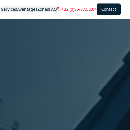
Services
Avantages
Zones
FAQ
+32 (0)85/87.52.04
Contact