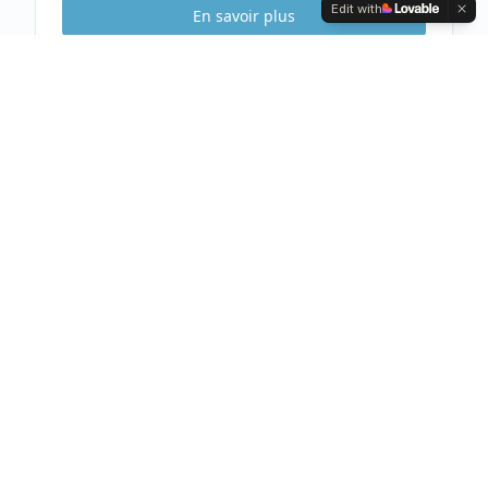
Edit with
En savoir plus
Etude Sécurité
Gratuite & Sans
engagement
Visite gratuite de votre habitation
Analyse complète et conseils personnalisés
Devis clair et détaillé sous 48h
Prendre rendez-vous