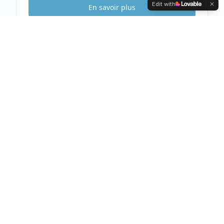
Edit with
En savoir plus
Etude Sécurité
Gratuite & Sans
engagement
Visite gratuite de votre habitation
Analyse complète et conseils personnalisés
Devis clair et détaillé sous 48h
Prendre rendez-vous