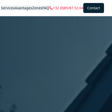
Services
Avantages
Zones
FAQ
+32 (0)85/87.52.04
Contact