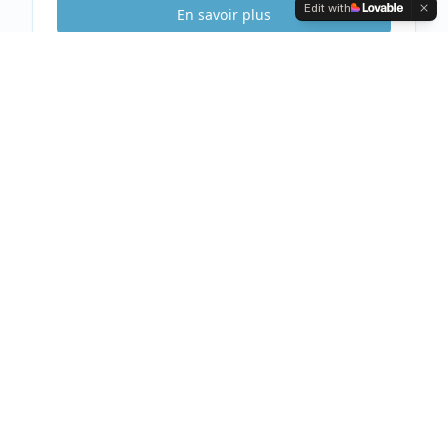
Edit with
En savoir plus
Etude Sécurité
Gratuite & Sans
engagement
Visite gratuite de votre habitation
Analyse complète et conseils personnalisés
Devis clair et détaillé sous 48h
Prendre rendez-vous