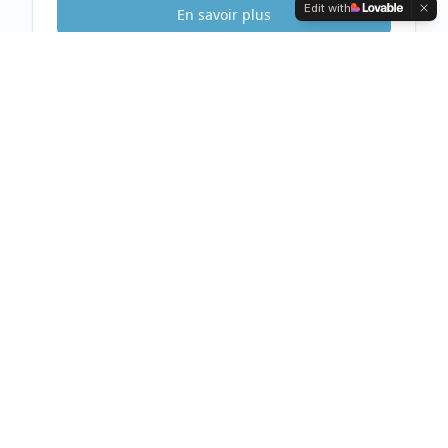
Edit with
En savoir plus
Etude Sécurité
Gratuite & Sans
engagement
Visite gratuite de votre habitation
Analyse complète et conseils personnalisés
Devis clair et détaillé sous 48h
Prendre rendez-vous