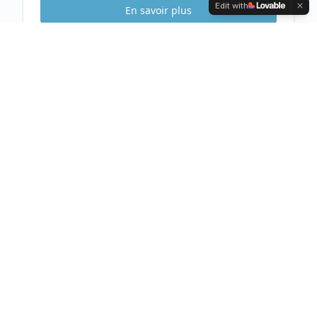
Edit with
En savoir plus
Etude Sécurité
Gratuite & Sans
engagement
Visite gratuite de votre habitation
Analyse complète et conseils personnalisés
Devis clair et détaillé sous 48h
Prendre rendez-vous